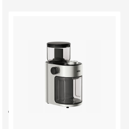
Hỗ trợ khách hàng
Liên lạc với chúng tôi
Mua ở đâu
Định vị dịch vụ
Nhận diện hàng giả
Giới thiệu về Braun