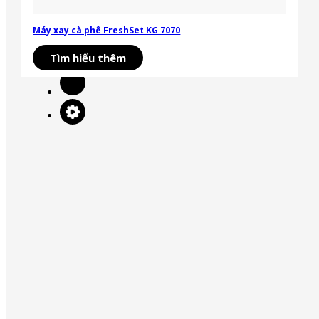
Hỗ trợ khách hàng
Máy xay cà phê FreshSet KG 7070
Tìm hiểu thêm
Phòng bếp
Máy xay cầm tay
Máy xay sinh tố