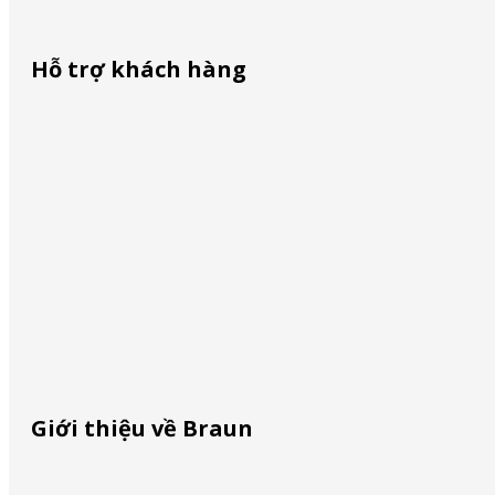
Hỗ trợ khách hàng
Phòng bếp
Liên lạc với chúng tôi
Máy xay cầm tay
Máy xay sinh tố
Mua ở đâu
Máy xay thịt
Máy đánh trứng
Máy ép cam quýt
Định vị dịch vụ
Ấm đun nước
Máy nướng bánh mì
Nhận diện hàng giả
Máy pha cà phê
Máy xay cà phê
Giới thiệu về Braun
Là ủi