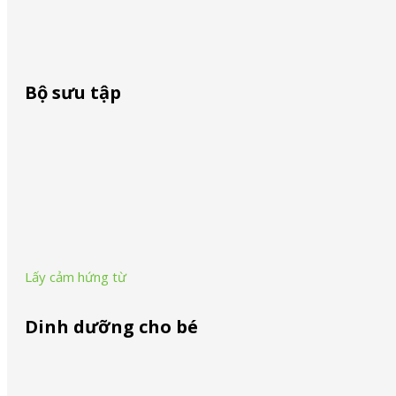
Skip to main content
Skip to footer
Bàn ủi hơi nước
Bàn ủi hơi nước
Bộ sưu tập
Search ...
Search
PurShine Collection
×
Series 1 Collection
Lấy cảm hứng từ
Dinh dưỡng cho bé
Dinh dưỡng cho bé - Braun