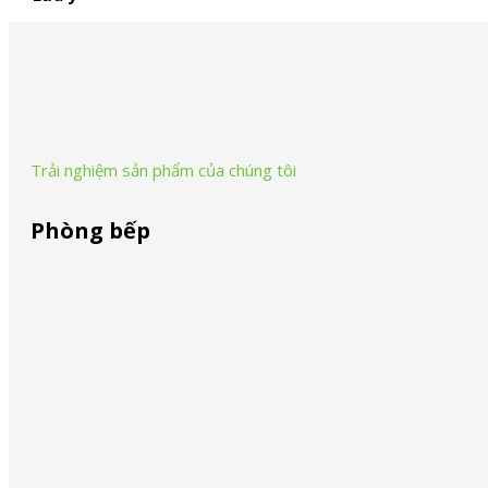
Sử dụng các thanh này như một phần thưởng cho em bé của 
Trải nghiệm sản phẩm của chúng tôi
Phòng bếp
Máy xay cầm tay
Máy xay cầm tay
Máy xay sinh tố
Máy xay sinh tố
Các loại máy xay
Các loại máy xay