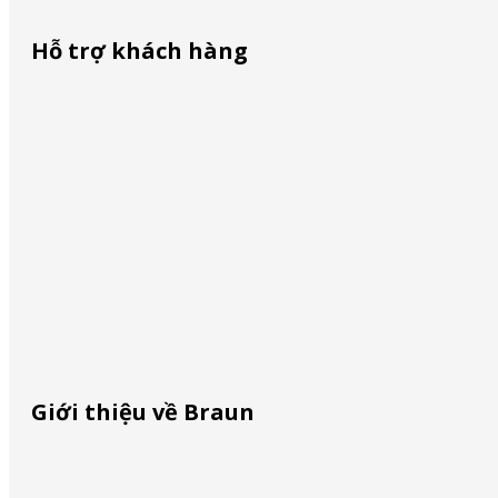
Hỗ trợ khách hàng
Liên lạc với chúng tôi
Mua ở đâu
Định vị dịch vụ
Nhận diện hàng giả
Giới thiệu về Braun
Hỗ trợ khách hàng