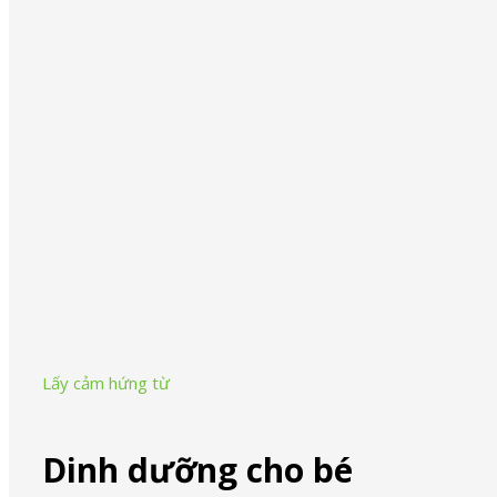
Giai đoạn 4 – Những trải nghiệm mới
Giai đoạn 5 – Trẻ mới biết đi
Giai đoạn 6 – Trẻ học mẫu giáo trở đi
Hỗ trợ khách hàng
Liên lạc với chúng tôi
Mua ở đâu
Chính sách bảo hành
Nhận diện hàng giả
Tuân thủ pháp luật
Giới thiệu về Braun
Lấy cảm hứng từ
Dinh dưỡng cho bé