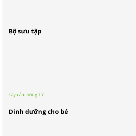
Skip to main content
Skip to footer
Bàn ủi hơi nước
Bàn ủi hơi nước
Bộ sưu tập
Search
Search
PurShine Collection
...
×
Series 1 Collection
Ấm đun nước
•
Ấm đun nước MultiQuick 3 WK 300
Lấy cảm hứng từ
RD
Dinh dưỡng cho bé
Dinh dưỡng cho bé - Braun