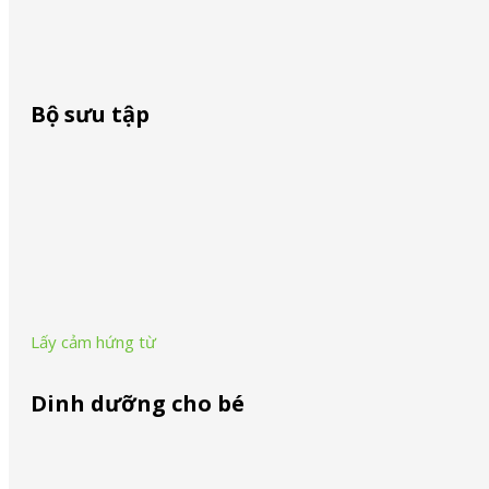
Skip to main content
Skip to footer
Bàn ủi hơi nước
Bàn ủi hơi nước
Bộ sưu tập
Search ...
Search
PurShine Collection
×
Series 1 Collection
Lấy cảm hứng từ
City:
Khánh Hoà
Dinh dưỡng cho bé
Dinh dưỡng cho bé - Braun