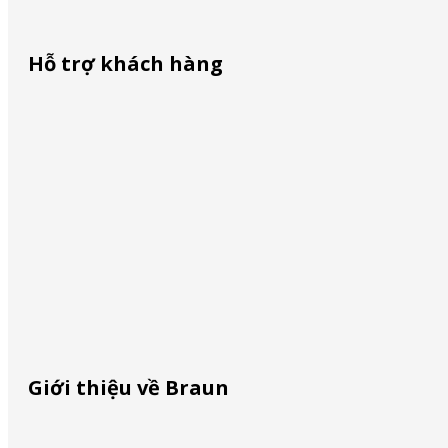
Hỗ trợ khách hàng
Liên lạc với chúng tôi
ĐMCL – NINH HÒA
Mua ở đâu
December 8, 2023
Định vị dịch vụ
Nhận diện hàng giả
Giới thiệu về Braun