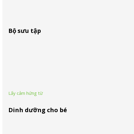
Skip to main content
Skip to footer
Bàn ủi hơi nước
Bàn ủi hơi nước
Bộ sưu tập
Search ...
Search
PurShine Collection
×
Series 1 Collection
Lấy cảm hứng từ
City:
Tiền Giang
Dinh dưỡng cho bé
Dinh dưỡng cho bé - Braun