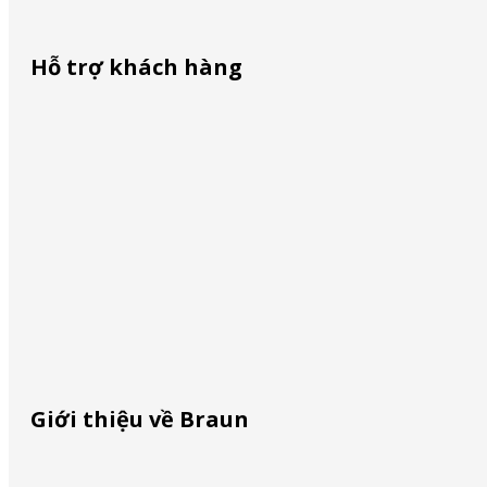
Hỗ trợ khách hàng
Liên lạc với chúng tôi
ĐMCL – GÒ CÔNG
Mua ở đâu
December 8, 2023
Định vị dịch vụ
Nhận diện hàng giả
Giới thiệu về Braun