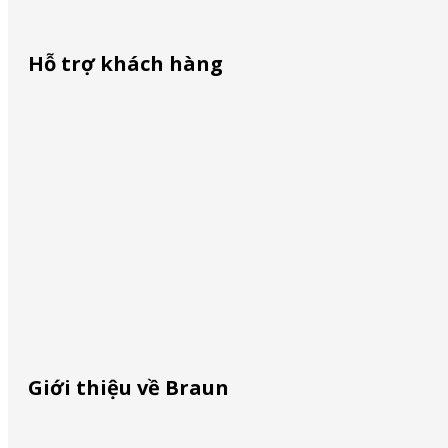
Hỗ trợ khách hàng
Liên lạc với chúng tôi
Trung Tâm Mua Sắm Nguyễn Kim Nam
Mua ở đâu
December 8, 2023
Định vị dịch vụ
Nhận diện hàng giả
Giới thiệu về Braun