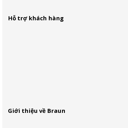
Hỗ trợ khách hàng
Liên lạc với chúng tôi
ĐMCL – PHÚ YÊN
Mua ở đâu
December 8, 2023
Định vị dịch vụ
Nhận diện hàng giả
Giới thiệu về Braun