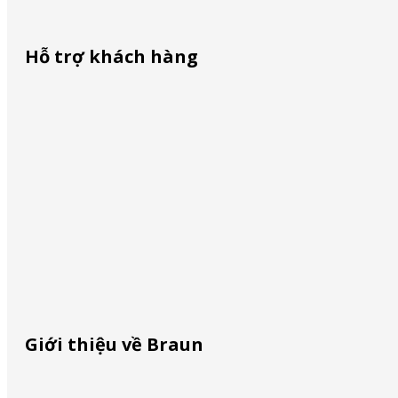
Hỗ trợ khách hàng
ĐMCL – VŨNG TÀU
December 8, 2023
Liên lạc với chúng tôi
Mua ở đâu
Định vị dịch vụ
TTMS Nguyễn Kim – VŨNG TÀU
December 8, 2023
Nhận diện hàng giả
Giới thiệu về Braun